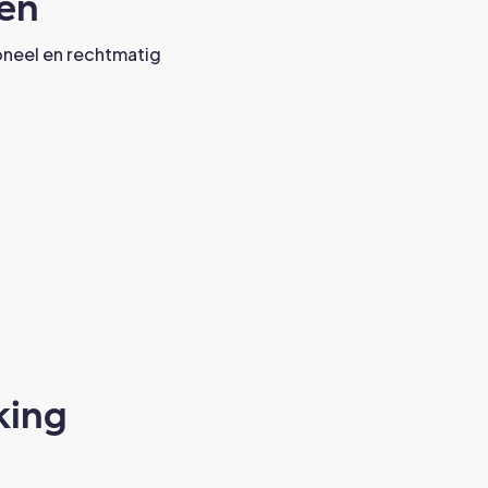
en
oneel en rechtmatig
king