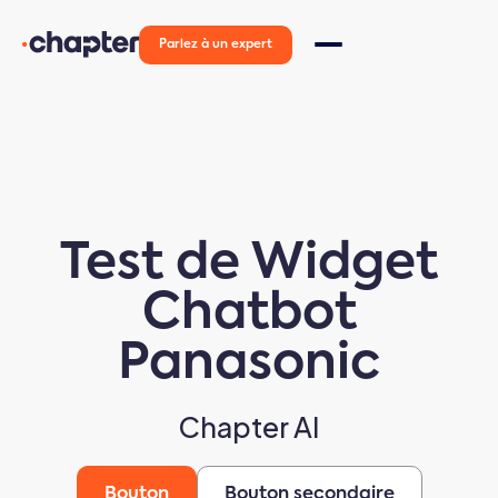
Parlez à un expert
Test de Widget
Chatbot
Panasonic
Chapter AI
Bouton
Bouton secondaire