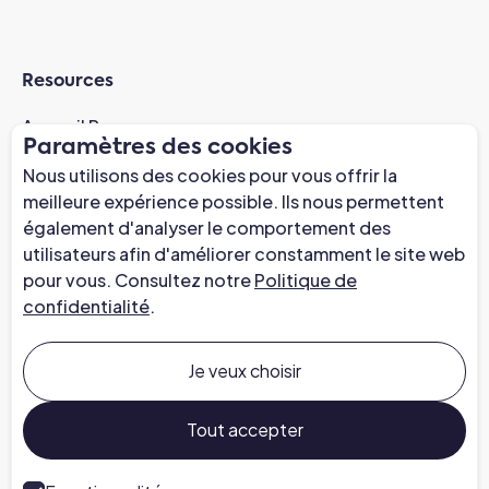
Resources
Accueil Resources
Paramètres des cookies
Études de cas
Nous utilisons des cookies pour vous offrir la
Webinaire de préparation à l'AI
meilleure expérience possible. Ils nous permettent
Actualités
également d'analyser le comportement des
utilisateurs afin d'améliorer constamment le site web
Centre de confiance
pour vous. Consultez notre
Politique de
confidentialité
.
Entreprise
À propos de nous
Je veux choisir
Carrières chez Chapter
Parlez à un expert
Tout accepter
Presse