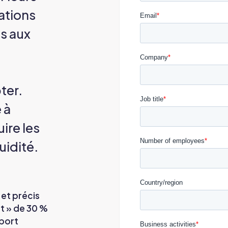
lations
s aux
ter.
 à
ire les
luidité.
et précis
t » de 30 %
pport