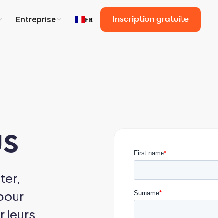
Entreprise
FR
Inscription gratuite
us
ter,
 pour
r leurs