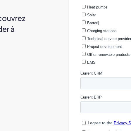
couvrez
er à