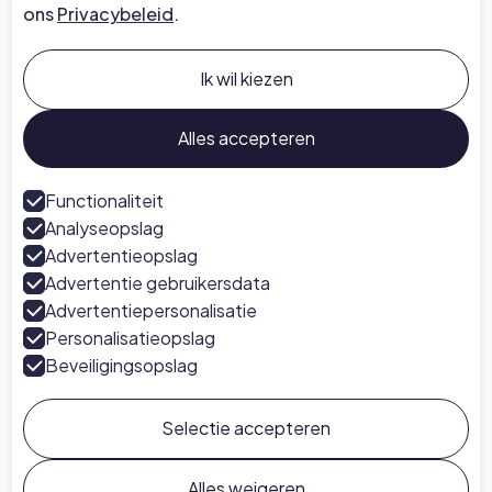
ons
Privacybeleid
.
Bedrijf
Over ons
Ik wil kiezen
Carrières bij Chapter
Praat met een expert
Alles accepteren
Pers
Functionaliteit
Analyseopslag
Volg ons
Advertentieopslag
LinkedIn
Advertentie gebruikersdata
Advertentiepersonalisatie
Personalisatieopslag
Beveiligingsopslag
Selectie accepteren
Chapter ©
2026
Algemene Voorwaarden
Privacybeleid
Cookievoorkeuren
Alles weigeren