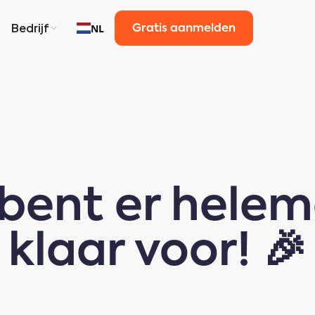
Bedrijf
NL
Gratis aanmelden
 bent er helem
klaar voor!
🎉