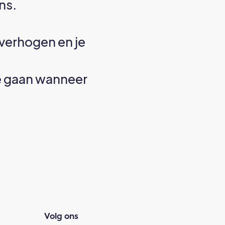
ns.
e verhogen en je
te gaan wanneer
Volg ons