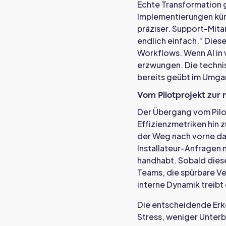
Echte Transformation g
Implementierungen kün
präziser. Support-Mitar
endlich einfach.“ Dies
Workflows. Wenn AI in 
erzwungen. Die techni
bereits geübt im Umgan
Vom Pilotprojekt zur 
Der Übergang vom Pilot
Effizienzmetriken hin 
der Weg nach vorne dar
Installateur-Anfragen 
handhabt. Sobald diese 
Teams, die spürbare V
interne Dynamik treibt
Die entscheidende Erke
Stress, weniger Unter