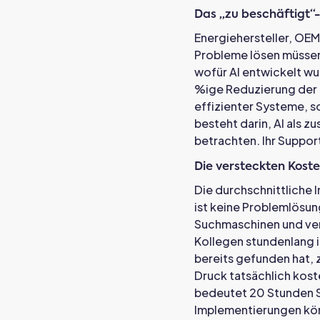
Das „zu beschäftigt“
Energiehersteller, OEM
Probleme lösen müssen,
wofür AI entwickelt w
%ige Reduzierung der 
effizienter Systeme, s
besteht darin, AI als z
betrachten. Ihr Support
Die versteckten Kost
Die durchschnittliche 
ist keine Problemlösun
Suchmaschinen und verb
Kollegen stundenlang 
bereits gefunden hat, 
Druck tatsächlich koste
bedeutet 20 Stunden Su
Implementierungen könn