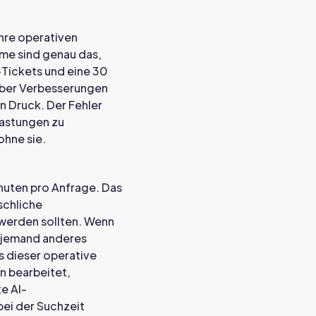
ihre operativen
me sind genau das,
Tickets und eine 30
über Verbesserungen
n Druck. Der Fehler
lastungen zu
ohne sie.
nuten pro Anfrage. Das
schliche
 werden sollten. Wenn
 jemand anderes
s dieser operative
en bearbeitet,
e AI-
bei der Suchzeit