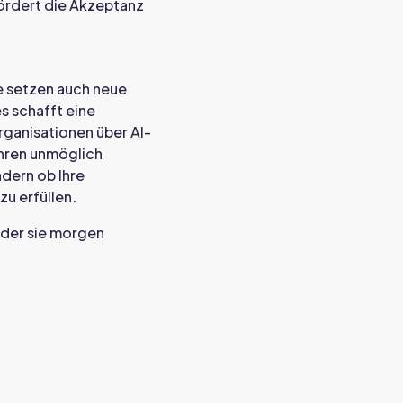
fördert die Akzeptanz
ie setzen auch neue
s schafft eine
rganisationen über AI-
ahren unmöglich
dern ob Ihre
u erfüllen.
, der sie morgen