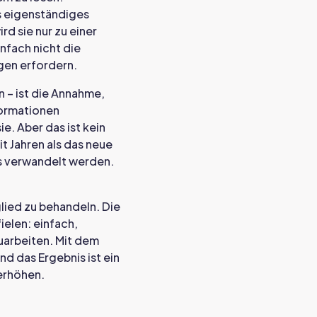
s eigenständiges
d sie nur zu einer
nfach nicht die
gen erfordern.
n – ist die Annahme,
formationen
e. Aber das ist kein
t Jahren als das neue
es verwandelt werden.
glied zu behandeln. Die
elen: einfach,
zuarbeiten. Mit dem
d das Ergebnis ist ein
 erhöhen.