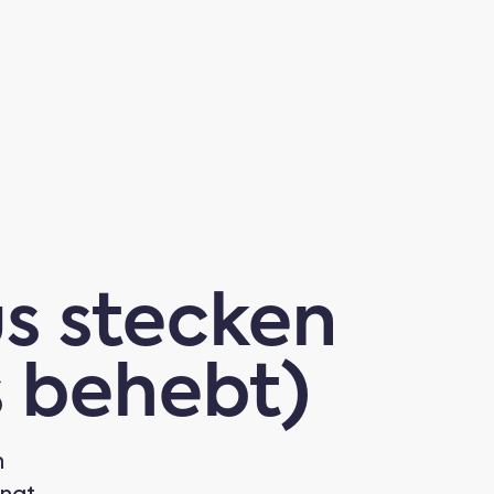
s stecken
s behebt)
m
ingt