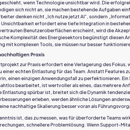
eschieht, wenn Technologie unsichtbar wird. Die erfolgre
digen sich nicht an, sie machen bestehende Aufgaben einf
beiter denken nicht „Ich nutze jetzt AI“, sondern „Informat
e Unsichtbarkeit erfordert eine tiefe Integration in beste
vertrauten Benutzeroberflächen erscheint, wird die Akzept
sche Komplexität des Energiesektors begünstigt diesen An
g mit komplexen Tools, sie müssen nur besser funktionier
nachhaltigen Praxis
projekt zur Praxis erfordert eine Verlagerung des Fokus,
zu einer echten Entlastung für das Team. Anstatt Features z
in, einen einzigen Anwendungsfall zu perfektionieren. Ei
nahtlos bearbeitet, ist wertvoller als eines, das mehrere A
Entlastung spürbar ist, breitet sich die Dynamik tendenzie
erbesserungen erleben, werden ähnliche Lösungen andersw
 eine nachhaltige Skalierung besser voran als Führungsvor
nntnis ist, das zu messen, was für überforderte Teams wirk
brechungen, schnellere Problemlösung. Wenn Support-Mitar