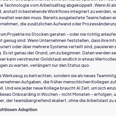
ie Technologie vom Arbeitsalltag abgekoppelt. Wenn AI al
, anstatt in bestehende Workflows integriert zu werden, wir
rwaltet werden muss. Bereits ausgelastete Teams haben ei
bernehmen, die zusätzlichen Aufwand oder Prozessänderun
um Projekte ins Stocken geraten – oder nie richtig anlaufe
ut genug sind. Wenn Unternehmen feststellen, dass ihre In
uriert oder über mehrere Systeme verteilt sind, pausieren si
 Es ist genau der Grund, um zu beginnen. Daten werden sei
ier kann verstreuter Goldstaub endlich in etwas Wertvoll
en zu warten, verlängert nur den Status quo.
 als Werkzeug zu betrachten, sondern sie als neues Teammit
ernehmen Aufgaben, die früher menschlichen Kollegen zufi
ell. Und wie jeder neue Kollege braucht AI Zeit, um sich ein
dieses Onboarding in Wochen – nicht Monaten – erfolgen, un
er, der teamübergreifend skaliert, ohne die Arbeitslast zu
nahtlosen Adoption