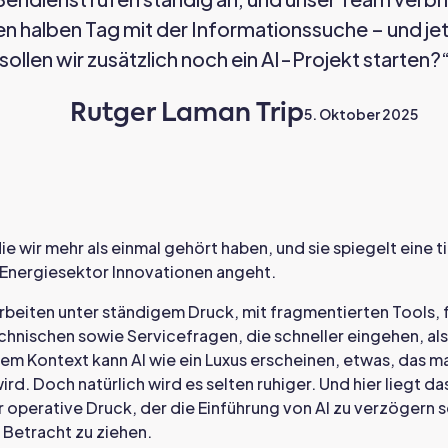
n halben Tag mit der Informationssuche – und je
sollen wir zusätzlich noch ein AI-Projekt starten?
Rutger Laman Trip
5. Oktober 2025
die wir mehr als einmal gehört haben, und sie spiegelt eine 
 Energiesektor Innovationen angeht.
beiten unter ständigem Druck, mit fragmentierten Tools, 
nischen sowie Servicefragen, die schneller eingehen, als
em Kontext kann AI wie ein Luxus erscheinen, etwas, das m
ird. Doch natürlich wird es selten ruhiger. Und hier liegt 
operative Druck, der die Einführung von AI zu verzögern sc
 Betracht zu ziehen.