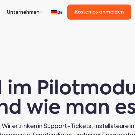
Unternehmen
DE
Kostenlos anmelden
 im Pilotmodu
und wie man e
„Wir ertrinken in Support-Tickets, Installateure i
endienst rufen ständig an, und unser Team verbr