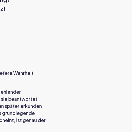
tzt
“
tiefere Wahrheit
fehlender
 sie beantwortet
an später erkunden
das grundlegende
heint, ist genau der