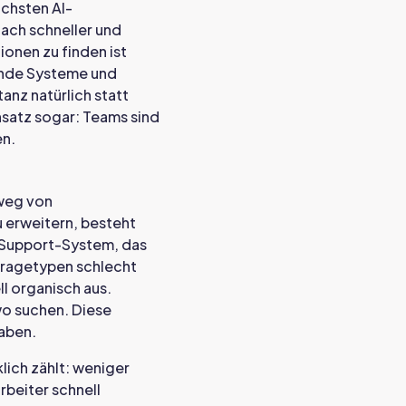
ichsten AI-
ach schneller und
ionen zu finden ist
hende Systeme und
anz natürlich statt
satz sogar: Teams sind
en.
 weg von
u erweitern, besteht
n Support-System, das
nfragetypen schlecht
ll organisch aus.
o suchen. Diese
gaben.
lich zählt: weniger
beiter schnell