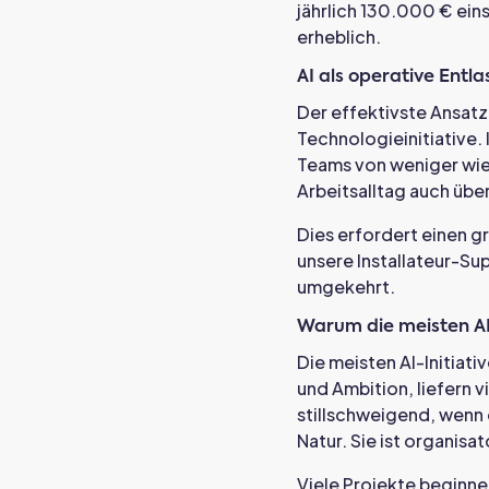
jährlich 130.000 € eins
erheblich.
AI als operative Entl
Der effektivste Ansatz
Technologieinitiative. 
Teams von weniger wied
Arbeitsalltag auch üb
Dies erfordert einen g
unsere Installateur-Su
umgekehrt.
Warum die meisten AI-
Die meisten AI-Initiat
und Ambition, liefern 
stillschweigend, wenn 
Natur. Sie ist organisat
Viele Projekte beginne