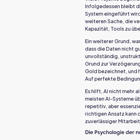
Infolgedessen bleibt d
System eingeführt wird
weiteren Sache, die ve
Kapazität, Tools zu ü
Ein weiterer Grund, war
dass die Daten nicht g
unvollständig, unstrukt
Grund zur Verzögerung.
Gold bezeichnet, und h
Auf perfekte Bedingung
Es hilft, AI nicht mehr
meisten AI-Systeme üb
repetitiv, aber essenzi
richtigen Ansatz kann 
zuverlässiger Mitarbeit
Die Psychologie der 