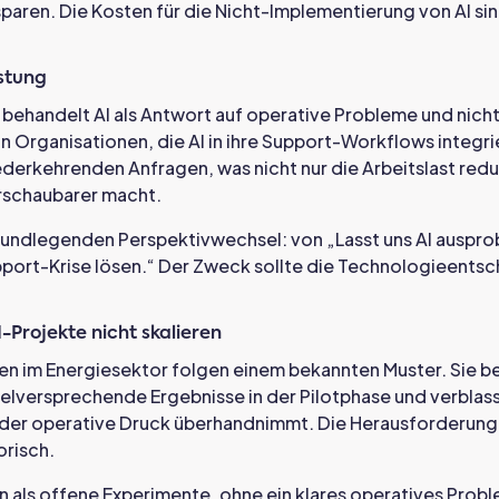
paren. Die Kosten für die Nicht-Implementierung von AI sin
astung
 behandelt AI als Antwort auf operative Probleme und nicht
In Organisationen, die AI in ihre Support-Workflows integri
erkehrenden Anfragen, was nicht nur die Arbeitslast redu
erschaubarer macht.
rundlegenden Perspektivwechsel: von „Lasst uns AI ausprob
pport-Krise lösen.“ Der Zweck sollte die Technologieentsc
Projekte nicht skalieren
iven im Energiesektor folgen einem bekannten Muster. Sie b
vielversprechende Ergebnisse in der Pilotphase und verblas
der operative Druck überhandnimmt. Die Herausforderung i
orisch.
n als offene Experimente, ohne ein klares operatives Probl