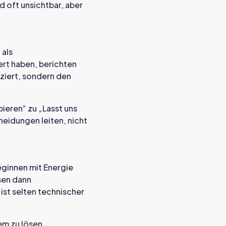
d oft unsichtbar, aber
 als
ert haben, berichten
ziert, sondern den
ieren“ zu „Lasst uns
heidungen leiten, nicht
eginnen mit Energie
sen dann
st selten technischer
em zu lösen.