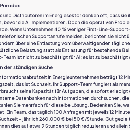
-Paradox
s und Distributoren im Energiesektor denken oft, dass sie 
 bevor sie AI implementieren. Doch die operativen Proble
urde. Wenn Unternehmen 40 % weniger First-Line-Support-
telefonischen Supportanrufe melden, berichten sie nicht 
ondern über eine Entlastung vom überwältigenden tägliche
usätzliche Belastung statt als Entlastung für bestehende Be
-Team ist nicht zu beschäftigt für AI; es ist zu beschäftigt 
en der ständigen Suche
Informationsabrufzeit in Energieunternehmen beträgt 12 Mi
gszeit, das ist Suchzeit. Ihr Support-Team fungiert als men
raucht seine Kapazität für Aufgaben, die sofort erledigt
interne Datenbanken nach Informationen durchsuchen, die
zahlen Sie mehrfach für dieselbe Lösung. Bedenken Sie, wa
t: Ein Team, das täglich 100 Anfragen mit jeweils 12 Minut
chzeit – jährlich 260.000 € bei 50 €/Stunde. Gut gezielt
en dies auf etwa 9 Stunden täglich reduzieren und allein 