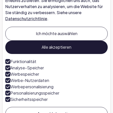
Erlebnis zu bieten. Sie ermöglichen uns auch, das
Nutzerverhalten zu analysieren, um die Website für
Trust Center
Sie ständig zu verbessern. Siehe unsere
Datenschutzrichtlinie
.
Unternehmen
Über uns
Ich möchte auswählen
Karriere bei Chapter
Sprechen Sie mit einem Experten
Alle akzeptieren
Presse
Funktionalität
Analyse-Speicher
Folgen Sie uns
Werbespeicher
LinkedIn
Werbe-Nutzerdaten
Werbepersonalisierung
Personalisierungsspeicher
Sicherheitsspeicher