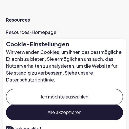
Resources
Resources-Homepage
Fallstudien
Cookie-Einstellungen
AI-Readiness Webinar
Wir verwenden Cookies, um Ihnen das bestmögliche
News
Erlebnis zu bieten. Sie ermöglichen uns auch, das
Nutzerverhalten zu analysieren, um die Website für
Trust Center
Sie ständig zu verbessern. Siehe unsere
Datenschutzrichtlinie
.
Unternehmen
Über uns
Ich möchte auswählen
Karriere bei Chapter
Sprechen Sie mit einem Experten
Alle akzeptieren
Presse
Funktionalität