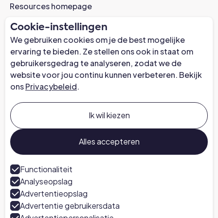
Resources homepage
Casestudies
Cookie-instellingen
AI-gereedheid Webinar
We gebruiken cookies om je de best mogelijke
Nieuws
ervaring te bieden. Ze stellen ons ook in staat om
gebruikersgedrag te analyseren, zodat we de
Trust Center
website voor jou continu kunnen verbeteren. Bekijk
ons
Privacybeleid
.
Bedrijf
Over ons
Ik wil kiezen
Carrières bij Chapter
Praat met een expert
Alles accepteren
Pers
Functionaliteit
Analyseopslag
Volg ons
Advertentieopslag
LinkedIn
Advertentie gebruikersdata
Advertentiepersonalisatie