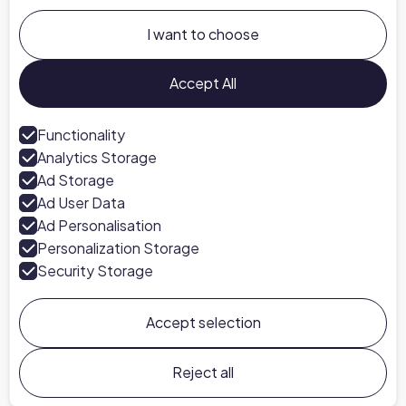
About us
I want to choose
Careers at Chapter
Talk to an Expert
Accept All
Press
Functionality
Analytics Storage
Follow us
Ad Storage
LinkedIn
Ad User Data
Ad Personalisation
Personalization Storage
Security Storage
Accept selection
Chapter ©
2026
General Terms & Conditions
Privacy Policy
Cookie Preferences
Reject all
Cookie Policy