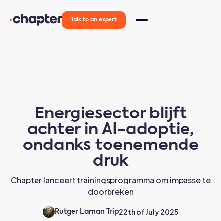
Talk to an expert
Energiesector blijft
achter in AI-adoptie,
ondanks toenemende
druk
Chapter lanceert trainingsprogramma om impasse te
doorbreken
22th of July 2025
Rutger Laman Trip