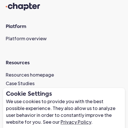
Platform
Platform overview
Resources
Resources homepage
Case Studies
AI-Readiness Webinar
Cookie Settings
News
We use cookies to provide you with the best
possible experience. They also allow us to analyze
Trust Center
user behavior in order to constantly improve the
website for you. See our
Privacy Policy
.
Company