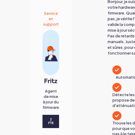
Bonjour, je sui
votre hardware 
firmware. Qua
Service
et
pas, je vérifie
support
valide la comp
mise à jour séc
Pas de retard
manuels. Juste
et sûres, pour
fonctionner s
Automatis
Fritz
Agent
Détecte les
de mise
propose de
à jour du
d'atténuati
firmware
2
Trouve les 
FTE
pour que vo
pas à le fair