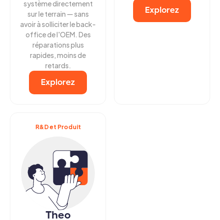
système directement
Explorez
sur le terrain — sans
avoir à solliciter le back-
office de l'OEM. Des
réparations plus
rapides, moins de
retards.
Explorez
R&D et Produit
Theo