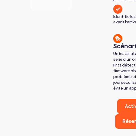
Identifie l
avant l'arri
Scénar
Un installa
série d'un 
Fritz détec
firmware obs
problème et
jour sécuris
évite un app
Acti
Rése