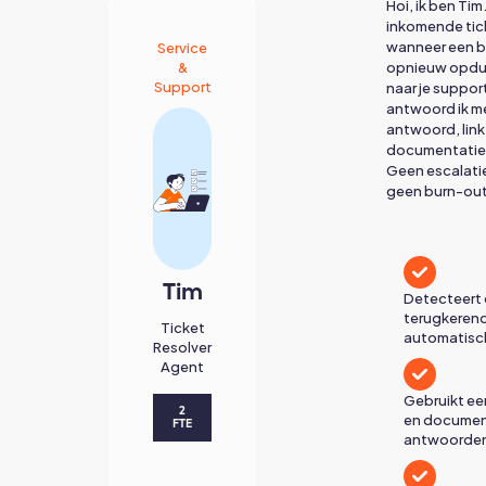
Hoi, ik ben Tim.
inkomende tic
wanneer een 
Service
&
opnieuw opduik
Support
naar je suppor
antwoord ik me
antwoord, link 
documentatie e
Geen escalatie
geen burn-out
Tim
Detecteert 
terugkerend
Ticket
automatisc
Resolver
Agent
Gebruikt ee
2
en docume
FTE
antwoorden