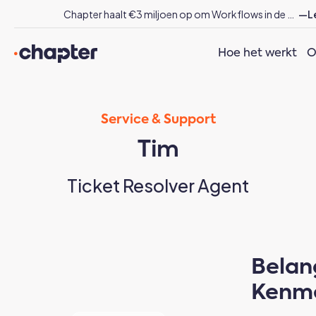
Chapter haalt €3 miljoen op om Workflows in de energiesector te revolutioneren met AI
—Le
Hoe het werkt
O
Service & Support
Tim
Ticket Resolver Agent
Belan
Kenm