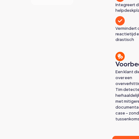
Integreert d
helpdeskpl
Vermindert 
reactietijd 
drastisch
Voorbe
Een klant di
over een
oververhit
Tim detectee
herhaaldeli
met mitiger
documentati
case – zond
tussenkoms