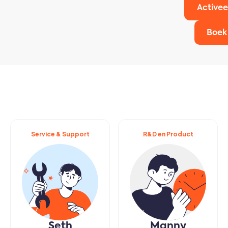
Activee
Boek
Service & Support
R&D en Product
Seth
Manny