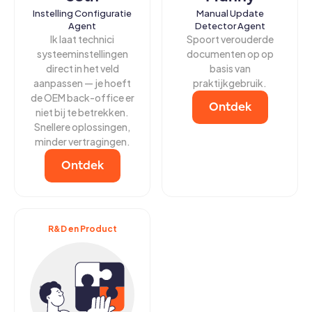
Instelling Configuratie
Manual Update
Agent
Detector Agent
Ik laat technici
Spoort verouderde
systeeminstellingen
documenten op op
direct in het veld
basis van
aanpassen — je hoeft
praktijkgebruik.
de OEM back-office er
Ontdek
niet bij te betrekken.
Snellere oplossingen,
minder vertragingen.
Ontdek
R&D en Product