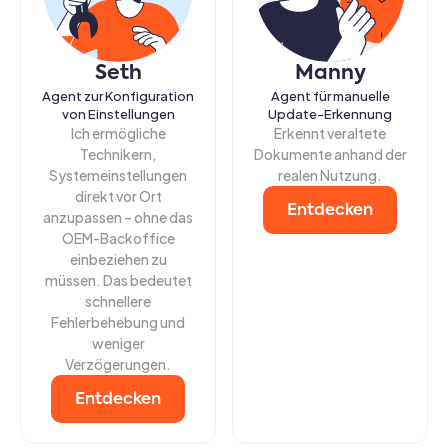
Seth
Manny
Agent zur Konfiguration
Agent für manuelle
von Einstellungen
Update-Erkennung
Ich ermögliche
Erkennt veraltete
Technikern,
Dokumente anhand der
Systemeinstellungen
realen Nutzung.
direkt vor Ort
Entdecken
anzupassen – ohne das
OEM-Backoffice
einbeziehen zu
müssen. Das bedeutet
schnellere
Fehlerbehebung und
weniger
Verzögerungen.
Entdecken