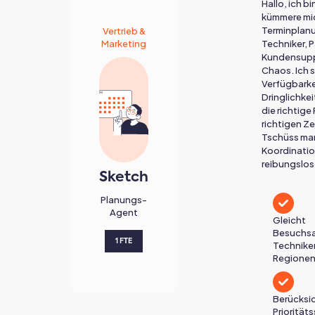
Hallo, ich bi
kümmere mi
Terminplanu
Vertrieb &
Marketing
Techniker, 
Kundensupp
Chaos. Ich 
Verfügbarke
Dringlichkei
die richtige
richtigen Ze
Tschüss ma
Koordinatio
reibungslos
Sketch
Planungs-
Agent
Gleicht
Besuchsa
1 FTE
Technike
Regionen
Berücksic
Priorität