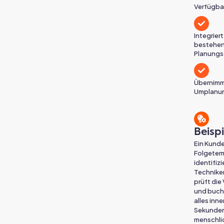
Verfügbar
Integriert 
bestehe
Planungs
Übernimm
Umplanun
Beisp
Ein Kunde
Folgeterm
identifizi
Techniker
prüft die
und buch
alles inn
Sekunden
menschlic