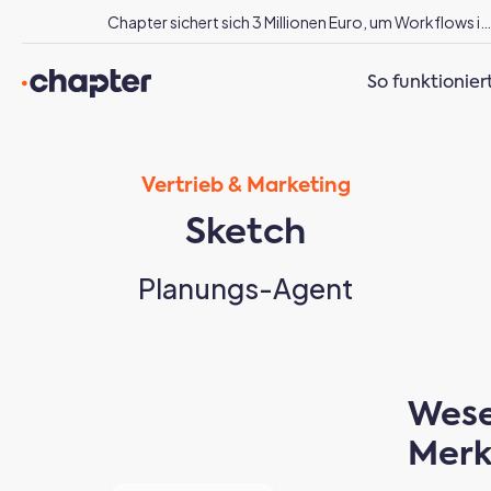
Chapter sichert sich 3 Millionen Euro, um Workflows im Energiesektor mit AI zu revolutionie
So funktioniert
Vertrieb & Marketing
Sketch
Planungs-Agent
Wese
Mer