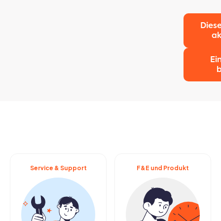
Dies
ak
Ei
Service & Support
F&E und Produkt