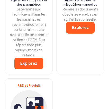
Agent de configuration
Agent détecteur de
des paramètres
mises à jour manuelles
Je permets aux
Repère les documents
techniciens d'ajuster
obsolètes en se basant
les paramètres
sur l'utilisation réelle.
système directement
Explorez
sur le terrain — sans
avoir à solliciter le back-
office de l'OEM. Des
réparations plus
rapides, moins de
retards.
Explorez
R&D et Produit