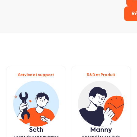
R
Service et support
R&D et Produit
Seth
Manny