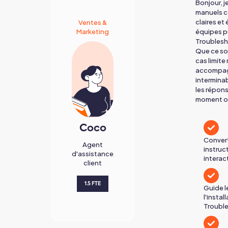
Bonjour, j
manuels c
claires et
Ventes &
Marketing
équipes pu
Troublesh
Que ce soi
cas limite 
accompagn
interminab
les répons
moment où
Coco
Convert
Agent
instruc
d'assistance
interac
client
1.5 FTE
Guide l
l'instal
Troubl