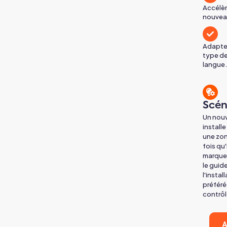
Accélèr
nouveau
Adapte
type de 
langue.
Scén
Un nouv
install
une zon
fois qu'
marque.
le guide
l'instal
préféré
contrôl
A